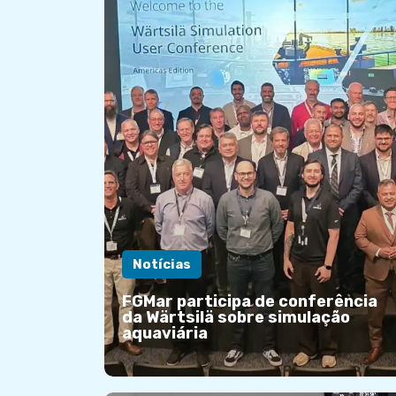
Notícias
FGMar participa de conferência
da Wärtsilä sobre simulação
aquaviária