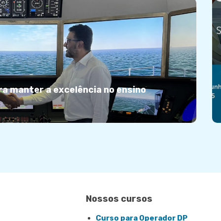
A FGMar esteve na 5ª Conferência Global
de Posicionamento Dinâmico e Energia
Offshore, realizada na cidade de Istambul,
na Turquia, nos dias 24 e 25 de setembro.
O objetivo foi incentivar a colaboração
entre especialistas, fomentar a inovação e
promover os mais altos padrões de
treinamento. O que foi discutido no evento
ra manter a excelência no ensino
Acreditação de centros […]
Marinha recredencia curso da
FGMar
A Marinha do Brasil autorizou a Fundação
Gente do Mar (FGMar) a continuar
ministrando o Curso Básico sobre
Conscientização de Proteção de Navio
(EBCP) em seu Centro de Simulação
Aquaviária, no Centro do Rio de Janeiro. O
curso tem por objetivo capacitar
Nossos cursos
marítimos, tanto oficiais quanto
subalternos – exceto marinheiros auxiliares
Curso para Operador DP
de convés (MAC) e […]