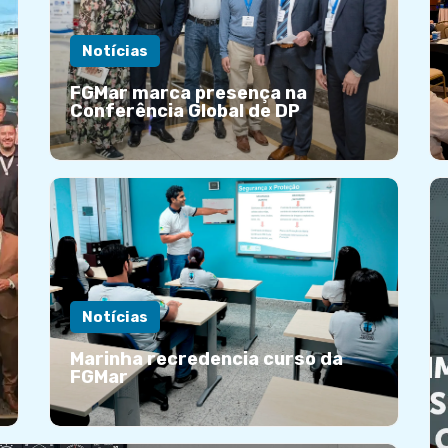
Notícias
FGMar marca presença na
Conferência Global de DP
Notícias
Marinha recredencia curso da
FGMar
FGMar marca presença na
Conferência Global de DP